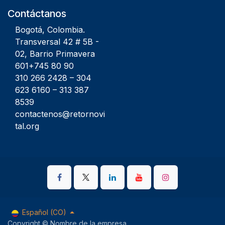
Contáctanos
Bogotá, Colombia.
Transversal 42 # 5B -
02, Barrio Primavera
601+745 80 90
310 266 2428
–
304
623 6160
–
313 387
8539
contactenos@retornovi
tal.org
Español (CO)
Copyright © Nombre de la empresa